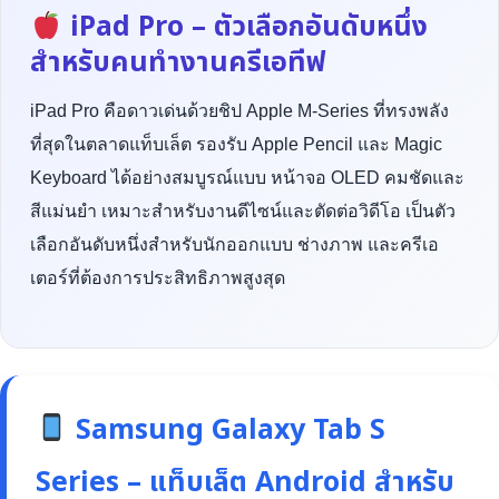
iPad Pro – ตัวเลือกอันดับหนึ่ง
สำหรับคนทำงานครีเอทีฟ
iPad Pro คือดาวเด่นด้วยชิป Apple M-Series ที่ทรงพลัง
ที่สุดในตลาดแท็บเล็ต รองรับ Apple Pencil และ Magic
Keyboard ได้อย่างสมบูรณ์แบบ หน้าจอ OLED คมชัดและ
สีแม่นยำ เหมาะสำหรับงานดีไซน์และตัดต่อวิดีโอ เป็นตัว
เลือกอันดับหนึ่งสำหรับนักออกแบบ ช่างภาพ และครีเอ
เตอร์ที่ต้องการประสิทธิภาพสูงสุด
Samsung Galaxy Tab S
Series – แท็บเล็ต Android สำหรับ