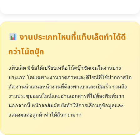
งานประเภทไหนที่แท็บเล็ตทำได้ดี
กว่าโน้ตบุ๊ก
แท็บเล็ต มีข้อได้เปรียบเหนือโน้ตบุ๊กชัดเจนในงานบาง
ประเภท โดยเฉพาะงานวาดภาพและดีไซน์ที่ใช้ปากกาสไต
ลัส งานนำเสนอหน้างานที่ต้องพกเบาและเปิดเร็ว รวมถึง
งานประชุมออนไลน์และอ่านเอกสารที่ไม่ต้องพิมพ์มาก
นอกจากนี้ หน้าจอสัมผัส ยังทำให้การเลื่อนดูข้อมูลและ
แสดงผลต่อลูกค้าทำได้ลื่นกว่ามาก