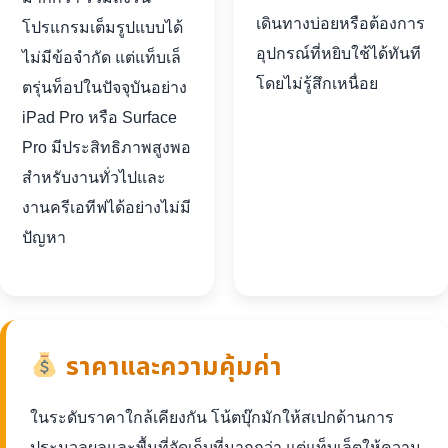
เดินทางบ่อยหรือต้องการ
โปรแกรมเต็มรูปแบบได้
อุปกรณ์ที่หยิบใช้ได้ทันที
ไม่มีข้อจำกัด แต่แท็บเล็
โดยไม่รู้สึกเหนื่อย
ตรุ่นท็อปในปัจจุบันอย่าง
iPad Pro หรือ Surface
Pro มีประสิทธิภาพสูงพอ
สำหรับงานทั่วไปและ
งานครีเอทีฟได้อย่างไม่มี
ปัญหา
ราคาและความคุ้มค่า
ในระดับราคาใกล้เคียงกัน โน้ตบุ๊กมักให้สเปกด้านการ
ประมวลผลและพื้นที่จัดเก็บที่มากกว่า แต่แท็บเล็ตให้ความ