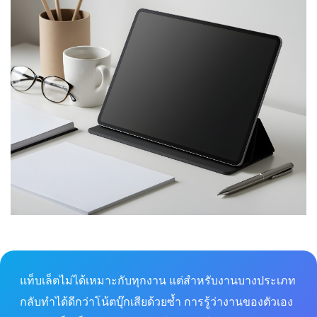
แท็บเล็ตไม่ได้เหมาะกับทุกงาน แต่สำหรับงานบางประเภท
กลับทำได้ดีกว่าโน้ตบุ๊กเสียด้วยซ้ำ การรู้ว่างานของตัวเอง