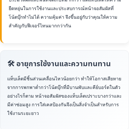
ยืดหยุ่นในการใช้งานและประสบการณ์หน้าจอสัมผัสที่
โน้ตบุ๊กทำไม่ได้ ความคุ้มค่า จึงขึ้นอยู่กับว่าคุณให้ความ
สำคัญกับฟีเจอร์ไหนมากกว่ากัน
🛠 อายุการใช้งานและความทนทาน
แท็บเล็ตมีชิ้นส่วนเคลื่อนไหวน้อยกว่า ทำให้โอกาสเสียหาย
จากการพกพาต่ำกว่าโน้ตบุ๊กที่มีบานพับและคีย์บอร์ดในตัว
อย่างไรก็ตาม หน้าจอสัมผัสของแท็บเล็ตเปราะบางกว่าและ
มีค่าซ่อมสูง การใส่เคสป้องกันจึงเป็นสิ่งจำเป็นสำหรับการ
ใช้งานระยะยาว