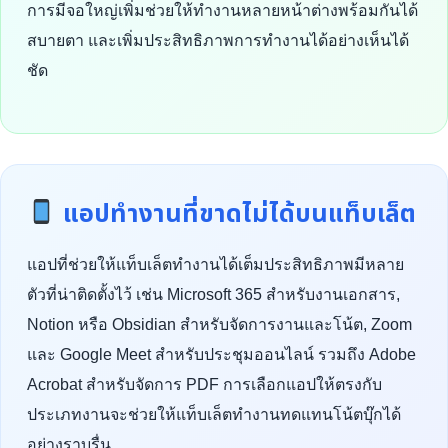
การมีจอใหญ่เพิ่มช่วยให้ทำงานหลายหน้าต่างพร้อมกันได้
สบายตา และเพิ่มประสิทธิภาพการทำงานได้อย่างเห็นได้
ชัด
แอปทำงานที่ขาดไม่ได้บนแท็บเล็ต
แอปที่ช่วยให้แท็บเล็ตทำงานได้เต็มประสิทธิภาพมีหลาย
ตัวที่น่าติดตั้งไว้ เช่น Microsoft 365 สำหรับงานเอกสาร,
Notion หรือ Obsidian สำหรับจัดการงานและโน้ต, Zoom
และ Google Meet สำหรับประชุมออนไลน์ รวมถึง Adobe
Acrobat สำหรับจัดการ PDF การเลือกแอปให้ตรงกับ
ประเภทงานจะช่วยให้แท็บเล็ตทำงานทดแทนโน้ตบุ๊กได้
อย่างราบรื่น