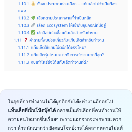
1.10.1
ตั้งงบประมาณก่อนเลือก – แท็บเล็ตไม่จำเป็นต้อง
แพง
1.10.2
เลือกตามประเภทงานที่ทำเป็นหลัก
1.10.3
เลือก Ecosystem ให้เข้ากับอุปกรณ์ที่มีอยู่
1.10.4
เช็กลิสต์ก่อนซื้อแท็บเล็ตสำหรับทำงาน
1.11
คำถามที่พบบ่อยเกี่ยวกับแท็บเล็ตสำหรับทำงาน
1.11.1
แท็บเล็ตใช้แทนโน้ตบุ๊กได้จริงไหม?
1.11.2
แท็บเล็ตรุ่นไหนเหมาะกับการทำงานมากที่สุด?
1.11.3
งบเท่าไหร่ถึงได้แท็บเล็ตทำงานที่ดี?
ในยุคที่การทำงานไม่ได้ผูกติดกับโต๊ะทำงานอีกต่อไป
แท็บเล็ตที่เป็นโน๊ตบุ๊คได้
กลายเป็นตัวเลือกที่คนทำงานให้
ความสนใจมากขึ้นเรื่อยๆ เพราะนอกจากจะพกพาสะดวก
กว่า น้ำหนักเบากว่า ยังตอบโจทย์งานได้หลากหลายไม่แพ้