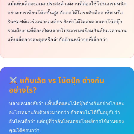
แม้แท็บเล็ตจะอเนกประสงค์ แต่งานที่ต้องใช้โปรแกรมหนัก
อย่างการเขียนโค้ดขั้นสูง ตัดต่อวิดีโอระดับมืออาชีพ หรือ
รันซอฟต์แวร์เฉพาะองค์กร ยังทำได้ไม่สะดวกเท่าโน้ตบุ๊ก
รวมถึงงานที่ต้องเปิดหลายโปรแกรมพร้อมกันเป็นเวลานาน
แท็บเล็ตอาจสะดุดหรือจำกัดด้านหน้าจอที่เล็กกว่า
แท็บเล็ต vs โน้ตบุ๊ก ต่างกัน
อย่างไร?
หลายคนสงสัยว่า แท็บเล็ตและโน้ตบุ๊กต่างกันอย่างไรและ
อะไรเหมาะกับตัวเองมากกว่า คำตอบไม่ได้ขึ้นอยู่กับว่า
อันไหนดีกว่า แต่อยู่ที่ว่าอันไหนตอบโจทย์การใช้งานของ
คุณได้ครบกว่า