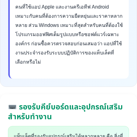
คนที่ใช้แอป Apple และงานครีเอทีฟ Android
เหมาะกับคนที่ต้องการความยืดหยุ่นและราคาหลาก
หลาย ส่วน Windows เหมาะที่สุดสำหรับคนที่ต้องใช้
โปรแกรมออฟฟิศเต็มรูปแบบหรือซอฟต์แวร์เฉพาะ
องค์กร ก่อนซื้อควรตรวจสอบก่อนเสมอว่า แอปที่ใช้
งานประจำรองรับระบบปฏิบัติการของแท็บเล็ตที่
เลือกหรือไม่
รองรับคีย์บอร์ดและอุปกรณ์เสริม
สำหรับทำงาน
แท็บเล็ตที่รองรับอุปกรณ์เสริมได้หลากหลาย คือ สิ่งที่